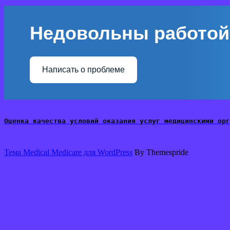
Недовольны работой
Написать о проблеме
Оценка качества условий оказания услуг медицинскими орг
Тема Medical Medicare для WordPress
By Themespride