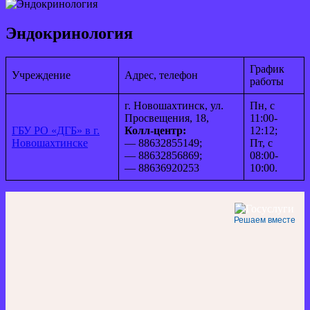
Эндокринология
График
Учреждение
Адрес, телефон
работы
г. Новошахтинск, ул.
Пн, с
Просвещения, 18,
11:00-
ГБУ РО «ДГБ» в г.
Колл-центр:
12:12;
Новошахтинске
— 88632855149;
Пт, с
— 88632856869;
08:00-
— 88636920253
10:00.
Решаем вместе