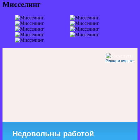
Мисселинг
Решаем вместе
Недовольны работой