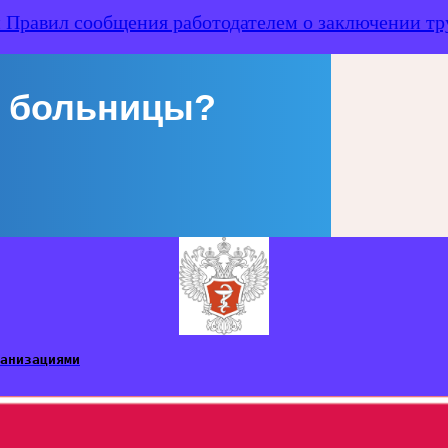
Правил сообщения работодателем о заключении тру
 больницы?
анизациями