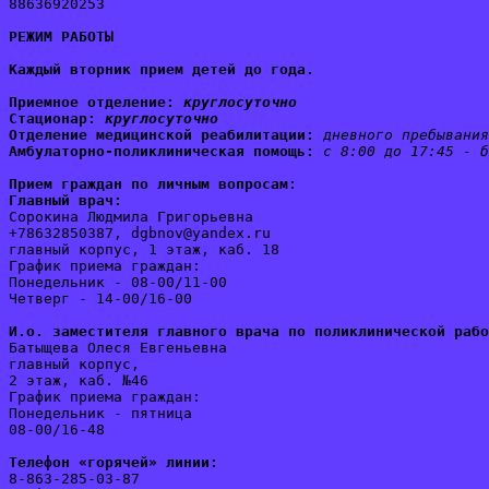
88636920253
РЕЖИМ РАБОТЫ
Каждый вторник прием детей до года.
Приемное отделение:
круглосуточно
Стационар: 
круглосуточно
Отделение медицинской реабилитации:
дневного пребывания
Амбулаторно-поликлиническая помощь:
с 8:00 до 17:45 - б
Прием граждан по личным вопросам
:
Главный врач:
Сорокина Людмила Григорьевна
+78632850387, dgbnov@yandex.ru
главный корпус, 1 этаж, каб. 18
График приема граждан:
Понедельник - 08-00/11-00
Четверг - 14-00/16-00
И.о. заместителя главного врача по поликлинической рабо
Батыщева Олеся Евгеньевна
главный корпус, 
2 этаж, каб. №46
График приема граждан:
Понедельник - пятница 
08-00/16-48
Телефон «горячей» линии:
8-863-285-03-87