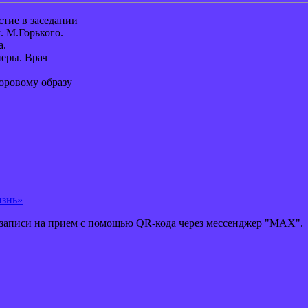
стие в заседании
. М.Горького.
а.
неры. Врач
оровому образу
изнь»
 записи на прием с помощью QR-кода через мессенджер "MAX".