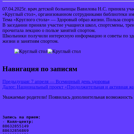
07.04.2025г. врач детской больницы Вавилова Н.С. приняла уча
«Круглый стол», организованном сотрудниками библиотеки им
Тема «Круглого стола» — Здоровый образ жизни. Польза спорт
В заседании приняли участие учащиеся школ, спортсмены, тре
прочитала лекцию о пользе занятий спортом.
Школьники получили интересную информацию и советы по зд
жизни и занятиям спортом.
Навигация по записям
Предыдущая:
7 апреля — Всемирный день здоровья
Далее:
Национальный проект «Продолжительная и активная ж
Уважаемые родители! Появилась дополнительная возможность
Запись на прием:
- 
Колл-центр:
88632855149
88632856869