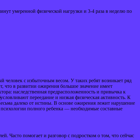
инут умеренной физической нагрузки и 3-4 раза в неделю по
й человек с избыточным весом. У таких ребят возникает ряд
т, что в развитии ожирения большое значение имеет
ктора: наследственная предрасположенность и привычка к
словливают переедание и низкая физическая активность. К
есьма далеко от истины. В основе ожирения лежит нарушение
т психологии полного ребенка — необходимые составные
й. Часто помогает и разговор с подростком о том, что сейчас