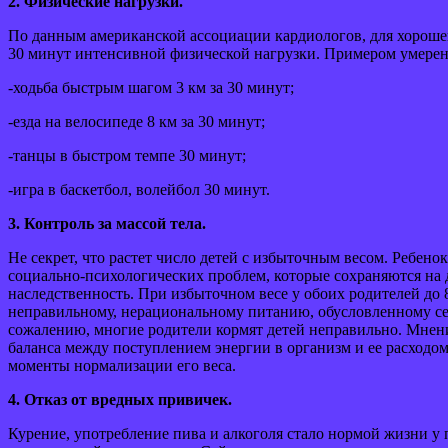
2. Физические нагрузки.
По данным американской ассоциации кардиологов, для хорошего
30 минут интенсивной физической нагрузки. Примером умерен
-ходьба быстрым шагом 3 км за 30 минут;
-езда на велосипеде 8 км за 30 минут;
-танцы в быстром темпе 30 минут;
-игра в баскетбол, волейбол 30 минут.
3. Контроль за массой тела.
Не секрет, что растет число детей с избыточным весом. Ребен
социально-психологических проблем, которые сохраняются на 
наследственность. При избыточном весе у обоих родителей до
неправильному, нерациональному питанию, обусловленному се
сожалению, многие родители кормят детей неправильно. Мнен
баланса между поступлением энергии в организм и ее расходо
моменты нормализации его веса.
4. Отказ от вредных привичек.
Курение, употребление пива и алкоголя стало нормой жизни у п