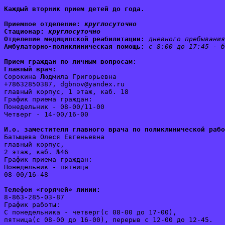
Каждый вторник прием детей до года.
Приемное отделение:
круглосуточно
Стационар: 
круглосуточно
Отделение медицинской реабилитации:
дневного пребывания
Амбулаторно-поликлиническая помощь:
с 8:00 до 17:45 - б
Прием граждан по личным вопросам
:
Главный врач:
Сорокина Людмила Григорьевна
+78632850387, dgbnov@yandex.ru
главный корпус, 1 этаж, каб. 18
График приема граждан:
Понедельник - 08-00/11-00
Четверг - 14-00/16-00
И.о. заместителя главного врача по поликлинической рабо
Батыщева Олеся Евгеньевна
главный корпус, 
2 этаж, каб. №46
График приема граждан:
Понедельник - пятница 
08-00/16-48
Телефон «горячей» линии:
8-863-285-03-87
График работы:
С понедельника - четверг(с 08-00 до 17-00), 
пятница(с 08-00 до 16-00), перерыв с 12-00 до 12-45. 