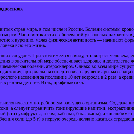
одростков.
звитых стран мира, в том числе и России. Болезни системы кро
смерти. Часто истоки этих заболеваний у взрослых находятся в
астие к курению, малая физическая активность — начинают форм
ловека всю его жизнь.
ших сосудов». При этом имеется в виду, что возраст человека, 
ния в значительной мере обеспечивает здоровье и долголетие ч
ишемическая болезни, атеросклероз. Однако во всем мире сущес
я дистония, артериальная гипертензия, нарушения ритма сердца 
слого населения за последние 10 лет возросла в 2 раза, а среди
ь в раннем детстве. Итак, профилактика:
иологическим потребностям растущего организма. Содержание 
соки, а следует ограничить тонизирующие напитки, экстрактив
й (это сухофрукты, тыква, кабачки, баклажаны), а «нелюбим» н
бления соли (до 5 г) в первую очередь должно касаться страд