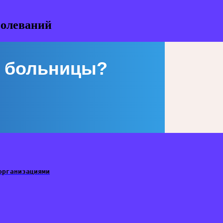
болеваний
 больницы?
организациями