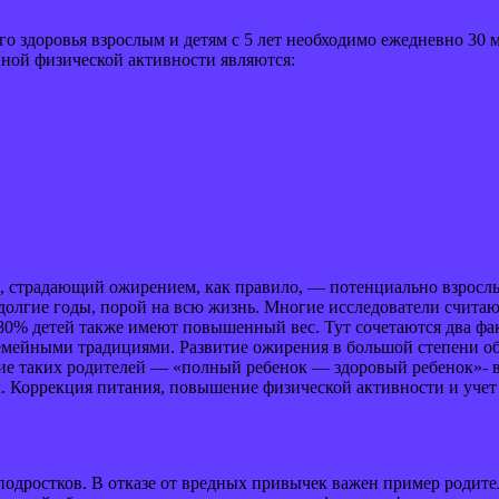
 здоровья взрослым и детям с 5 лет необходимо ежедневно 30 м
ной физической активности являются:
ок, страдающий ожирением, как правило, — потенциально взрослы
долгие годы, порой на всю жизнь. Многие исследователи считаю
 80% детей также имеют повышенный вес. Тут сочетаются два фа
мейными традициями. Развитие ожирения в большой степени обу
ие таких родителей — «полный ребенок — здоровый ребенок»- в
м. Коррекция питания, повышение физической активности и уче
одростков. В отказе от вредных привычек важен пример родителе