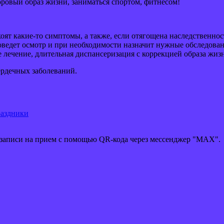
доровый образ жизни, заниматься спортом, фитнесом!
коят какие-то симптомы, а также, если отягощена наследственнос
роведет осмотр и при необходимости назначит нужные обследова
лечение, длительная диспансеризация с коррекцией образа жиз
ердечных заболеваний.
раздники
 записи на прием с помощью QR-кода через мессенджер "MAX".