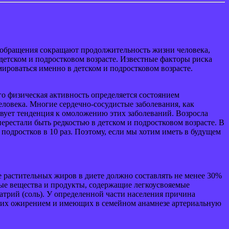
вообращения сокращают продолжительность жизни человека,
 детском и подростковом возрасте. Известные факторы риска
ироваться именно в детском и подростковом возрасте.
его физическая активность определяется состоянием
еловека. Многие сердечно-сосудистые заболевания, как
твует тенденция к омоложению этих заболеваний. Возросла
перестали быть редкостью в детском и подростковом возрасте. В
 подростков в 10 раз. Поэтому, если мы хотим иметь в будущем
растительных жиров в диете должно составлять не менее 30%
ные вещества и продукты, содержащие легкоусвояемые
атрий (соль). У определенной части населения причина
ающих ожирением и имеющих в семейном анамнезе артериальную