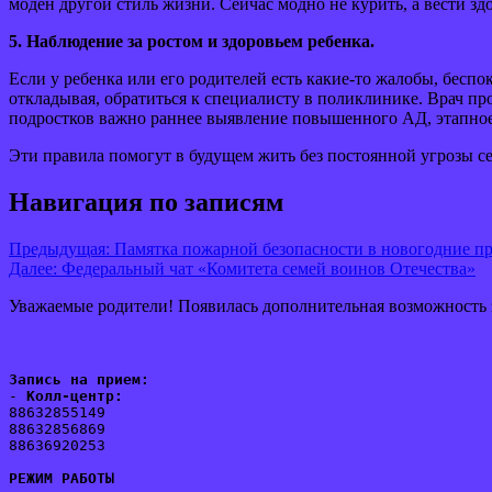
моден другой стиль жизни. Сейчас модно не курить, а вести з
5. Наблюдение за ростом и здоровьем ребенка.
Если у ребенка или его родителей есть какие-то жалобы, беспо
откладывая, обратиться к специалисту в поликлинике. Врач п
подростков важно раннее выявление повышенного АД, этапное 
Эти правила помогут в будущем жить без постоянной угрозы с
Навигация по записям
Предыдущая:
Памятка пожарной безопасности в новогодние п
Далее:
Федеральный чат «Комитета семей воинов Отечества»
Уважаемые родители! Появилась дополнительная возможность
Запись на прием:
- 
Колл-центр:
88632855149
88632856869
88636920253
РЕЖИМ РАБОТЫ