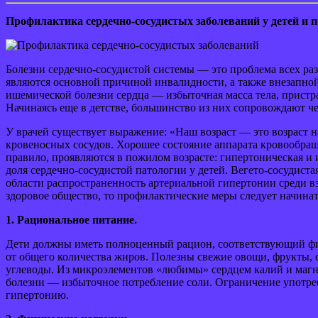
Профилактика сердечно-сосудистых заболеваний у детей и п
Болезни сердечно-сосудистой системы — это проблема всех ра
являются основной причиной инвалидности, а также внезапной 
ишемической болезни сердца — избыточная масса тела, пристр
Начинаясь еще в детстве, большинство из них сопровождают че
У врачей существует выражение: «Наш возраст — это возраст на
кровеносных сосудов. Хорошее состояние аппарата кровообраще
правило, проявляются в пожилом возрасте: гипертоническая и 
доля сердечно-сосудистой патологии у детей. Вегето-сосудиста
области распространенность артериальной гипертонии среди взро
здоровое общество, то профилактические меры следует начинат
1. Рациональное питание.
Дети должны иметь полноценный рацион, соответствующий физ
от общего количества жиров. Полезны свежие овощи, фрукты, 
углеводы. Из микроэлементов «любимы» сердцем калий и магни
болезни — избыточное потребление соли. Ограничение употре
гипертонию.