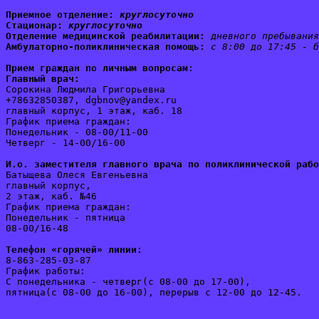
Приемное отделение:
круглосуточно
Стационар: 
круглосуточно
Отделение медицинской реабилитации:
дневного пребывания
Амбулаторно-поликлиническая помощь:
с 8:00 до 17:45 - б
Прием граждан по личным вопросам
:
Главный врач:
Сорокина Людмила Григорьевна
+78632850387, dgbnov@yandex.ru
главный корпус, 1 этаж, каб. 18
График приема граждан:
Понедельник - 08-00/11-00
Четверг - 14-00/16-00
И.о. заместителя главного врача по поликлинической рабо
Батыщева Олеся Евгеньевна
главный корпус, 
2 этаж, каб. №46
График приема граждан:
Понедельник - пятница 
08-00/16-48
Телефон «горячей» линии:
8-863-285-03-87
График работы:
С понедельника - четверг(с 08-00 до 17-00), 
пятница(с 08-00 до 16-00), перерыв с 12-00 до 12-45. 