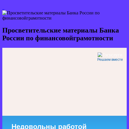
Кнопка Закрыть
Просветительские материалы Банка
России по финансовойграмотности
Решаем вместе
Недовольны работой