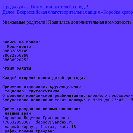
Предыдущая:
Вниманию жителей города!
Далее:
Всероссийская благотворительная акция «Коробка храб
Уважаемые родители! Появилась дополнительная возможность
Запись на прием:
- 
Колл-центр:
88632855149
88632856869
88636920253
РЕЖИМ РАБОТЫ
Каждый вторник прием детей до года.
Приемное отделение:
круглосуточно
Стационар: 
круглосуточно
Отделение медицинской реабилитации:
дневного пребывания
Амбулаторно-поликлиническая помощь:
с 8:00 до 17:45 - б
Прием граждан по личным вопросам
:
Главный врач:
Сорокина Людмила Григорьевна
+78632850387, dgbnov@yandex.ru
главный корпус, 1 этаж, каб. 18
График приема граждан: