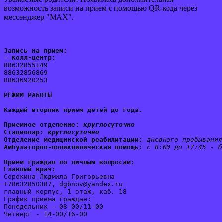
возможность записи на прием с помощью QR-кода через
мессенджер "MAX".
Запись на прием:
- 
Колл-центр:
88632855149
88632856869
88636920253
РЕЖИМ РАБОТЫ
Каждый вторник прием детей до года.
Приемное отделение:
круглосуточно
Стационар: 
круглосуточно
Отделение медицинской реабилитации:
дневного пребывания
Амбулаторно-поликлиническая помощь:
с 8:00 до 17:45 - б
Прием граждан по личным вопросам
:
Главный врач:
Сорокина Людмила Григорьевна
+78632850387, dgbnov@yandex.ru
главный корпус, 1 этаж, каб. 18
График приема граждан:
Понедельник - 08-00/11-00
Четверг - 14-00/16-00