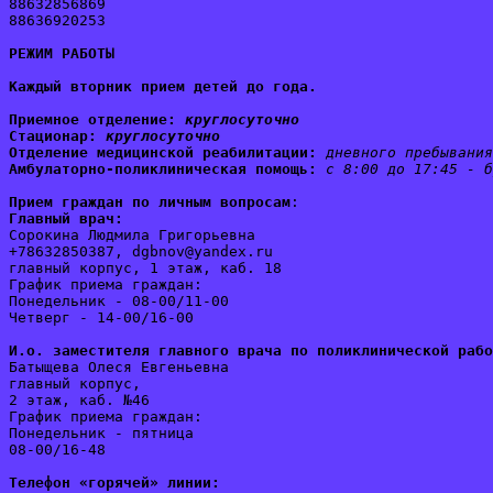
88632856869
88636920253
РЕЖИМ РАБОТЫ
Каждый вторник прием детей до года.
Приемное отделение:
круглосуточно
Стационар: 
круглосуточно
Отделение медицинской реабилитации:
дневного пребывания
Амбулаторно-поликлиническая помощь:
с 8:00 до 17:45 - б
Прием граждан по личным вопросам
:
Главный врач:
Сорокина Людмила Григорьевна
+78632850387, dgbnov@yandex.ru
главный корпус, 1 этаж, каб. 18
График приема граждан:
Понедельник - 08-00/11-00
Четверг - 14-00/16-00
И.о. заместителя главного врача по поликлинической рабо
Батыщева Олеся Евгеньевна
главный корпус, 
2 этаж, каб. №46
График приема граждан:
Понедельник - пятница 
08-00/16-48
Телефон «горячей» линии: